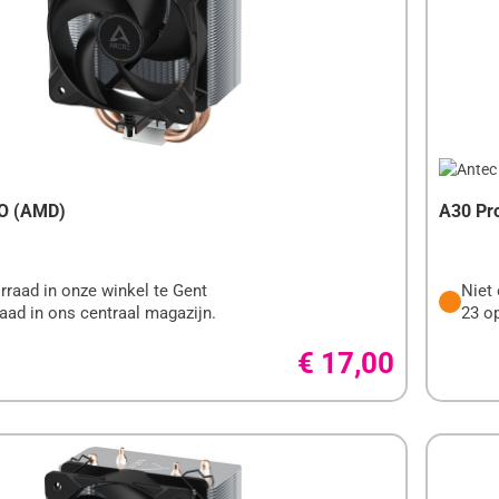
CO (AMD)
A30 Pr
rraad in onze winkel te Gent
Niet 
aad in ons centraal magazijn.
23 op
€ 17,00