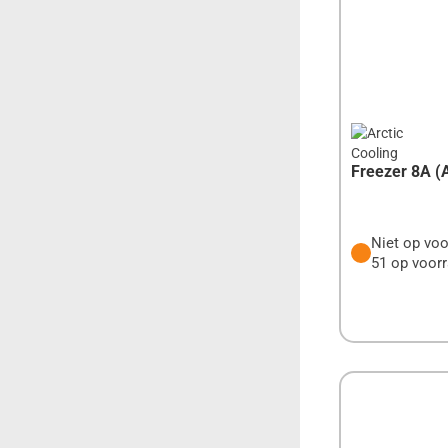
G.SKILL
GIGABYTE
GIGASET
GOOBAY
GOVEE
Freezer 8A 
GP BATTERIES
Niet op voo
HAMA
51 op voorr
HP
HQ
I-AICON
IIYAMA
INNO3D