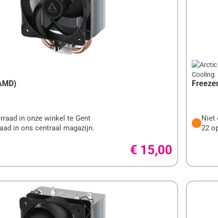
(AMD)
Freezer 
rraad in onze winkel te Gent
Niet 
aad in ons centraal magazijn.
22 op
€ 15,00