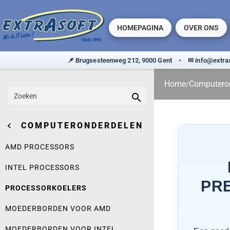
HOMEPAGINA
OVER ONS
Home
Computero
/


COMPUTERONDERDELEN
BEELD
AMD PROCESSORS
MONITOREN < 24"


COMMUNICATIE
INTEL PROCESSORS
24" MONITOREN
MOBIEL INTERNET

PRE
COMPUTERONDERDELEN
PROCESSORKOELERS
27" MONITOREN
BLUETOOTH USB 
MOEDERBORDEN VOOR AMD
GELUID
28" MONITOREN
DECT TELEFOONS
SPEAKERS

MOEDERBORDEN VOOR INTEL
KABELS
MONITOREN > 28"
VOIP TELEFOONS
HEADSETS
ANTENNE