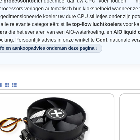
de
processorkoeler
doet meer dan uw CPU "koel houden" — hij
rocessors verlagen automatisch hun kloksnelheid wanneer ze te
ERS
gedimensioneerde koeler uw dure CPU stilletjes onder zijn poten
 alle relevante categorieën: stille
top-flow luchtkoelers
voor kan
IRES
ESSOIRES
ERNET
ers
die het evenaren van een AIO-waterkoeling, en
AIO liquid
GEN
ERS
ocking. Persoonlijk advies in onze winkel te
Gent
; nationale ver
nfo en aankoopadvies onderaan deze pagina ↓
RMEN
N
S 2,5"
LS
ESSOIRES
S 3,5"
S 2,5"
S INKJET
TS
S 3,5"
N
OOM
EN
TATIONS
S
NGEN 2,5"
LS LASER MONO
EMEN
DRUMS
NGEN 3,5"
S
S LASER KLEUR
RES