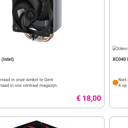
 (Intel)
XC040 
rraad in onze winkel te Gent
Niet 
raad in ons centraal magazijn.
4 op 
€ 18,00