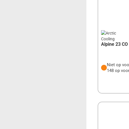
D-LINK
DENVER
DEVOLO
DIGITUS
Alpine 23 CO
DURACELL
EATON
Niet op voo
148 op voor
EMINENT
ENERGIZER
EPSON
EXTRASOFT
EWENT