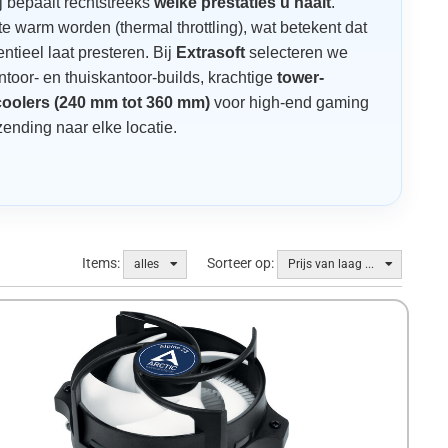
 bepaalt rechtstreeks
welke prestaties u haalt
.
 warm worden (thermal throttling), wat betekent dat
tieel laat presteren. Bij
Extrasoft
selecteren we
toor- en thuiskantoor-builds, krachtige
tower-
 coolers (240 mm tot 360 mm)
voor high-end gaming
zending naar elke locatie.
Items:
Sorteer op:
alles
Prijs van laag ...