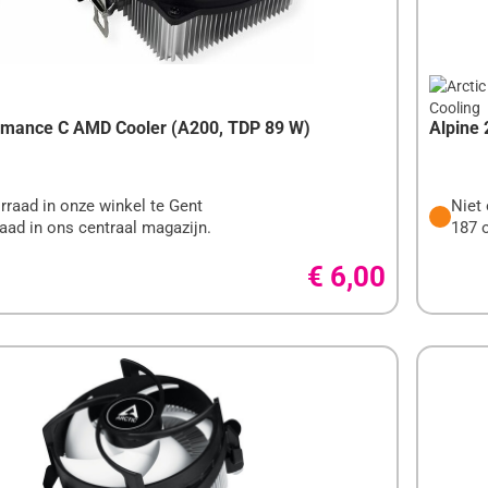
N
RES
SENBORDEN
S
JEN
S
EN
RITERS
S
TERIJEN
rmance C AMD Cooler (A200, TDP 89 W)
Alpine
REN
RITERS
rraad in onze winkel te Gent
Niet 
aad in ons centraal magazijn.
187 
L)
UCTEN
€ 6,00
RES
S
CARTRIDGES
RTRIDGES
RTRIDGES