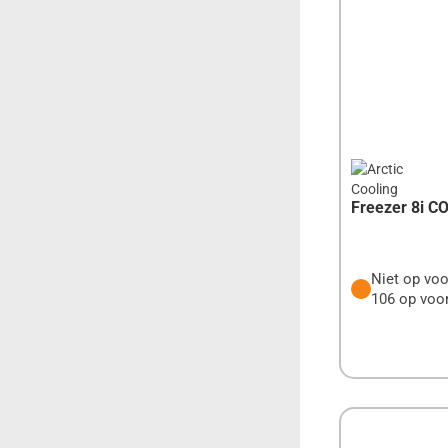
LEXAR
LG
LINKSYS
LITE-ON
LOGILINK
Freezer 8i CO
LOGITECH
LOGITECH G
Niet op voo
106 op voor
LOGON
MEDIARANGE
MEDION
MICROSOFT