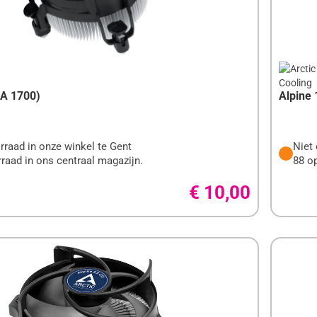
IDGES
N
ENBORDEN
GA 1700)
Alpine
rraad in onze winkel te Gent
Niet 
raad in ons centraal magazijn.
88 op
€ 10,00