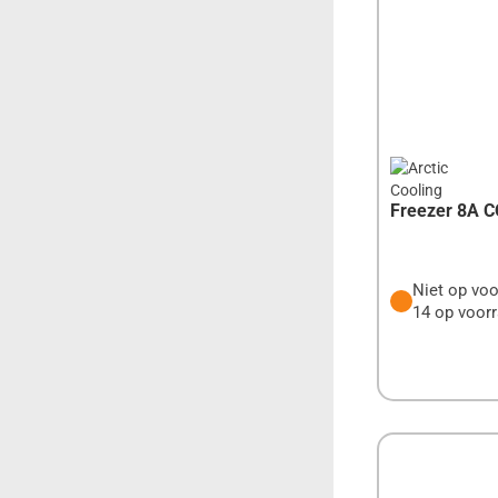
INTEGRAL
INTEL
INTER-TECH
JBL
Freezer 8A 
KASPERSKY
KENSINGTON
Niet op voo
KINGSTON
14 op voorr
KODAK
KONIG
LACIE
LENOVO