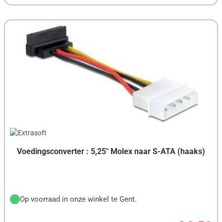
GIGABYTE
GIGASET
GOOBAY
GOVEE
GP BATTERIES
HAMA
HP
HQ
Voedingsconverter : 5,25" Molex naar S-ATA (haaks)
I-AICON
IIYAMA
Op voorraad in onze winkel te Gent.
INNO3D