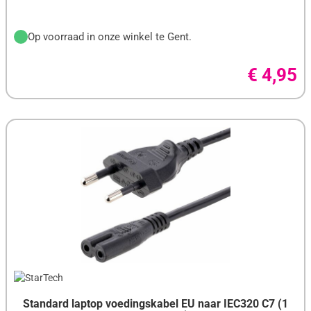
POINTER SYSTEMS
Op voorraad in onze winkel te Gent.
PORT DESIGNS
PROFIGOLD
€ 4,95
RAZER
ROBERTS
SAMSONITE
SAMSUNG
SANDISK
SEAGATE
SHARKOON
SITECOM
Standard laptop voedingskabel EU naar IEC320 C7 (1