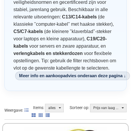
veiligheidsnormen en gecertificeerd zijn voor
stabiel, jarenlang gebruik. Beschikbaar in alle
LG MONITOREN
KOELPASTA
DOCKINGSTATIONS
ACER LAPTOPS
SCANNERS
TOETSENBORDEN
GEWONE BATTERIJEN
SAMSUNG TABLETS
ACRONIS
relevante uitvoeringen:
C13/C14-kabels
(de
PHILIPS MONITOREN
USB CONTROLLERS
INTERNE DVD-REWRITERS
ASUS LAPTOPS
BROTHER PRINTERS
GAMINGSTOELEN
HERLAADBARE BATTERIJEN
ACT
klassieke "computer-kabel" met haakse stekker),
C5/C7-kabels
(de kleinere "klaverblad"-stekker
SAMSUNG MONITOREN
PARALLEL & SERIËLE CONTROLLERS
EXTERNE DVD-REWRITERS
HP LAPTOPS
CANON PRINTERS
USB-HUBS
BATTERIJLADERS
ADJ
voor laptops en kleine apparatuur),
C19/C20-
OVERIGE CONTROLLERS
BLU-RAY DRIVES
LENOVO LAPTOPS
EPSON PRINTERS
WEBCAMS
LED-LAMPEN
AMD
kabels
voor servers en zware apparatuur, en
verlengkabels en stekkerdozen
voor flexibele
VENTILATOREN
SD (SECURE DIGITAL)
MEDION LAPTOPS
HP PRINTERS
KAARTLEZERS
REINIGINGSPRODUCTEN
ANKER
opstellingen. Tip: gebruik de filter rechtsboven om
vlot op de gewenste kabellengte te selecteren.
OPSLAG ACCESSOIRES
MSI LAPTOPS
JOYSTICKS
DATATAPES
ANTEC
Meer info en aankoopadvies onderaan deze pagina ↓
SAMSUNG LAPTOPS
GAMEPADS
PRINTERLINTEN
AOC
STUURWIELEN
BROTHER INKJET CARTRIDGES
APC
IP-CAMERA'S
CANON INKJET CARTRIDGES
ARCTIC COOLING
Items:
Sorteer op:
alles
Prijs van laag ...
Weergave:
UPS-TOESTELLEN
EPSON INKJET CARTRIDGES
ASTAR
E-ID KAARTLEZERS
HP INKJET CARTRIDGES
ASUS