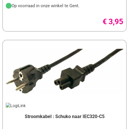
Op voorraad in onze winkel te Gent.
NEDIS
NETGEAR
€ 3,95
NEXT UPS
NORTON
OKI
OPTOMA
PANDA SECURITY
PANASONIC
PATRIOT
PHILIPS
Stroomkabel : Schuko naar IEC320-C5
PNY