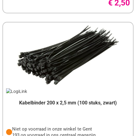
€ 2,50
INTEGRAL
INTEL
INTER-TECH
JBL
KASPERSKY
KENSINGTON
KINGSTON
KODAK
KONIG
Kabelbinder 200 x 2,5 mm (100 stuks, zwart)
LACIE
LENOVO
Niet op voorraad in onze winkel te Gent
LEXAR
193 op voorraad in ons centraal magazijn.