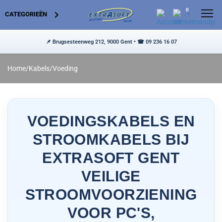
0


CATEGORIEËN
Home
/
Kabels
/
Voeding
VOEDINGSKABELS EN
MONITOREN < 24"
STROOMKABELS BIJ
24" MONITOREN
MOBIEL INTERNET ROUTERS
EXTRASOFT GENT
27" MONITOREN
BLUETOOTH USB ADAPTERS
AMD PROCESSORS
VEILIGE
28" MONITOREN
DECT TELEFOONS
INTEL PROCESSORS
SPEAKERS
STROOMVOORZIENING
MONITOREN > 28"
VOIP TELEFOONS
PROCESSORKOELERS
HEADSETS
VOOR PC'S,