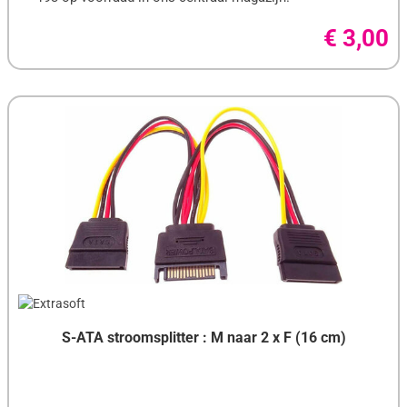
€ 3,00
LG
LINKSYS
LITE-ON
LOGILINK
LOGITECH
LOGITECH G
LOGON
MEDIARANGE
MEDION
S-ATA stroomsplitter : M naar 2 x F (16 cm)
MICROSOFT
MSI