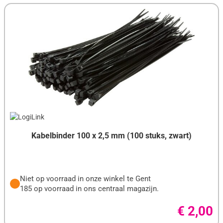
DENVER
DEVOLO
DIGITUS
DURACELL
EATON
EMINENT
ENERGIZER
Kabelbinder 100 x 2,5 mm (100 stuks, zwart)
EPSON
EXTRASOFT
Niet op voorraad in onze winkel te Gent
185 op voorraad in ons centraal magazijn.
EWENT
€ 2,00
G.SKILL