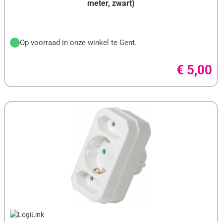
meter, zwart)
SONY
STARTECH
Op voorraad in onze winkel te Gent.
SYNOLOGY
TARGUS
€ 5,00
TP-LINK
TRUST
UBIQUITI
UGREEN
VALUELINE
VARTA
VASCO