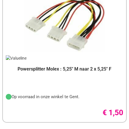
LOGITECH MUIZEN
BROTHER TONERS
BAKKER ELKHUIZEN
LOGITECH TOETSENBORDEN
CANON TONERS
BANDRIDGE
KVM-SWITCHES
HP TONERS
BASEUS
OKI TONERS
BE QUIET!
SAMSUNG TONERS
BELKIN
BROTHER
Powersplitter Molex : 5,25" M naar 2 x 5,25" F
CANON
COOLER MASTER
Op voorraad in onze winkel te Gent.
CORSAIR
€ 1,50
CRUCIAL
D-LINK